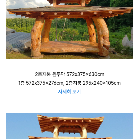
2층지붕 원두막 572x375x630cm
1층 572x375x276cm, 2층지붕 295x240x105cm
자세히 보기