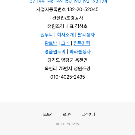
137
144
146
149
150
190
192
193
194
사업자등록번호 132-20-52045
건설업/조경공사
정원조경 대표 김창호
원두막
|
회사소개
|
팔각정자
황토방
|
그네
|
원목좌탁
명품원두막
|
파라솔정자
경기도 양평군 옥천면
옥천리 75번지 정원조경
010-4025-2435
의안내
티스토리
로그인
고객센터
© Daum Corp.