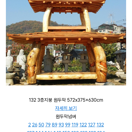
132 3층지붕 원두막 572x375x630cm
자세히 보기
원두막넘버
2
26
50
79
89
93
99
119
122
127
132