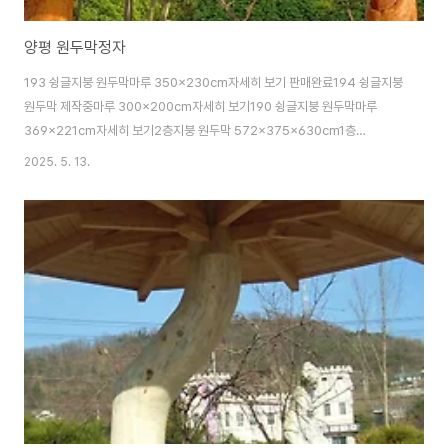
양평 원두막정자
193 슁글지붕 원두막마루 350x230cm자세히 보기 판매완료194 슁글지붕
원두막 제작중마루 300x200cm자세히 보기190 슁글지붕 원두막마루
369x221cm자세히 보기2층지붕 원두막 572x375x630cm1층
572x375x276cm, 2층지붕 295x240x105cm자세히 보기132 3층지
2025. 5. 13.
붕 원두막 572x375x630cm 보수중자세히 보기원두막가격양평 원두막정
자 공장도가격 제작판매 설치사업자번호 132-20-52045 통신판매번호 제
2017-경기양평-0073호 경기도 양평군 옥천면 옥천리 75문의
01040252435