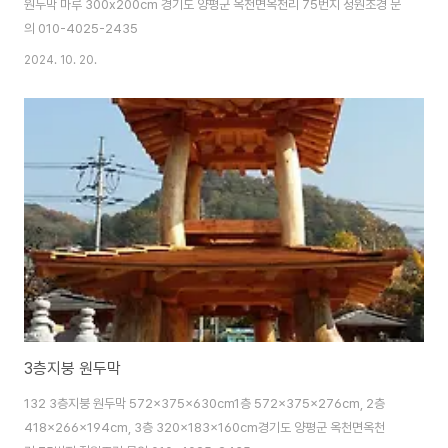
원두막 마루 300x200cm 경기도 양평군 옥천면옥천리 75번지 정원조경 문
의 010-4025-2435
2024. 10. 20.
3층지붕 원두막
132 3층지붕 원두막 572x375x630cm1층 572x375x276cm, 2층
418x266x194cm, 3층 320x183x160cm경기도 양평군 옥천면옥천