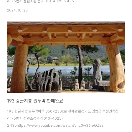
리 75번지 정원조경 문의 010-4025-2435
2024. 10. 20.
193 슁글지붕 원두막 판매완료
193 슁글지붕 원두막마루 350x230cm 판매완료경기도 양평군 옥천면옥천
리 75번지 정원조경문의 010-4025-
2435https://www.youtube.com/watch?v=L0w36IeGZ2s