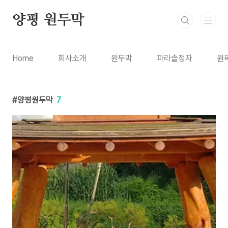
본문 바로가기
양평 원두막
Home
회사소개
원두막
파라솔정자
원
양평원두막
7