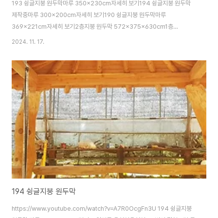
193 슁글지붕 원두막마루 350x230cm자세히 보기194 슁글지붕 원두막
제작중마루 300x200cm자세히 보기190 슁글지붕 원두막마루
369x221cm자세히 보기2층지붕 원두막 572x375x630cm1층
572x375x276cm, 2층지붕 295x240x105cm자세히 보기132 3층지
2024. 11. 17.
붕 원두막 572x375x630cm 보수중자세히 보기경기도 양평군 옥천면 옥천
리 75 문의 01040252435 Copyright ⓒ 2007 garden landscape
Co, Ltd. All rights reserved.
194 슁글지붕 원두막
https://www.youtube.com/watch?v=A7R0OcgFn3U 194 슁글지붕