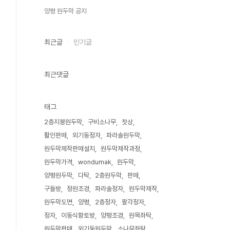
양평 원두막 공지
최근글
인기글
최근댓글
태그
2층지붕원두막
구비소나무
찻상
활인판매
외기둥정자
파라솔원두막
원두막제작판매설치
원두막제작과정
원두막가격
wondumak
원두막
양평원두막
다탁
2층원두막
판매
구들방
정원조경
파라솔정자
원두막제작
원두막도면
양평
2층정자
팔각정자
정자
이동식황토방
양평조경
원목좌탁
원두막판매
외기둥원두막
소나무좌탁