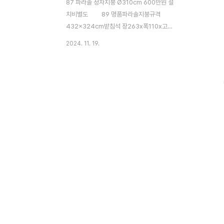
87 파라솔 정자지붕 Ø310cm 600만원 설
치비별도 89 명품파라솔지붕규격
432x324cm받침석 장263x폭110x고
45cm1200만원 설치비별도 127 파라
2024. 11. 19.
솔 정자팔각지붕 Ø300cm800만원 설치비
별도동영상 보기 128 파라솔 정자팔각지붕
Ø300cm600만원 설치비별도경기도 양평
군 옥천면옥천리 75번지 정원조경010-
4025-2435