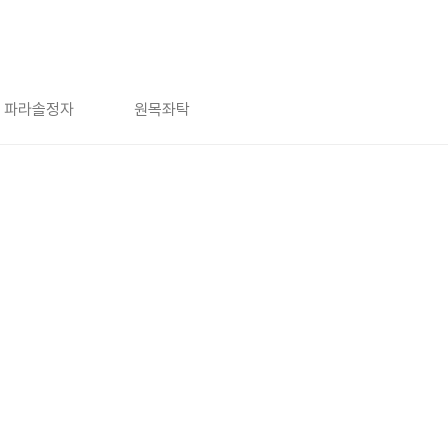
파라솔정자
원목좌탁