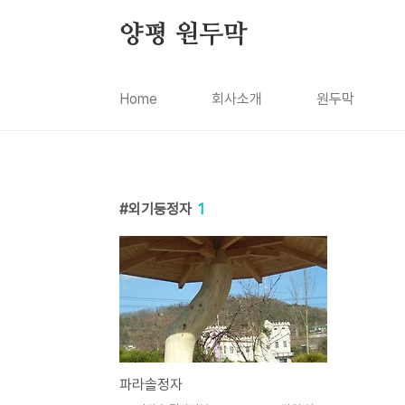
본문 바로가기
양평 원두막
Home
회사소개
원두막
외기둥정자
1
파라솔정자