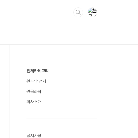
전체카테고리
원두막 정자
원목좌탁
회사소개
공지사항