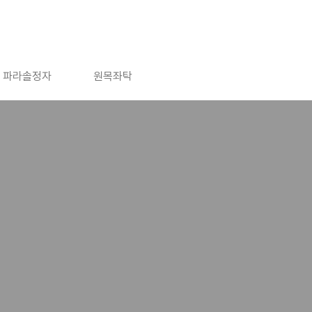
파라솔정자
원목좌탁