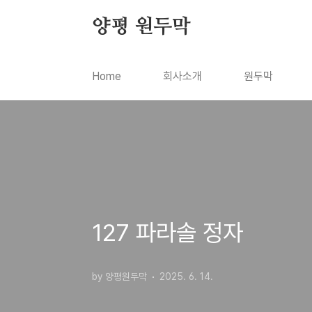
본문 바로가기
양평 원두막
Home
회사소개
원두막
127 파라솔 정자
by 양평원두막
2025. 6. 14.