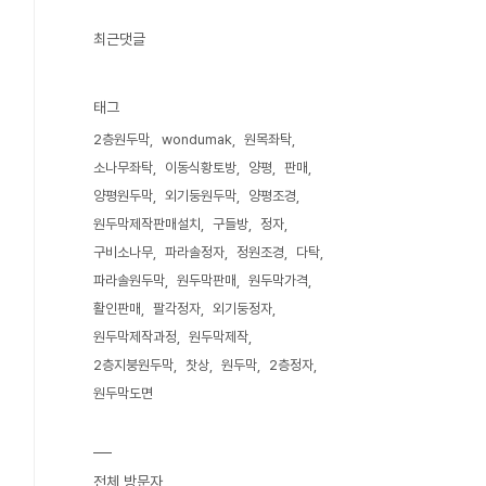
최근댓글
태그
2층원두막
wondumak
원목좌탁
소나무좌탁
이동식황토방
양평
판매
양평원두막
외기둥원두막
양평조경
원두막제작판매설치
구들방
정자
구비소나무
파라솔정자
정원조경
다탁
파라솔원두막
원두막판매
원두막가격
활인판매
팔각정자
외기둥정자
원두막제작과정
원두막제작
2층지붕원두막
찻상
원두막
2층정자
원두막도면
전체 방문자