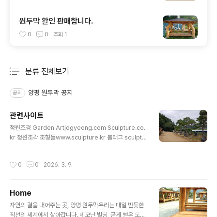
원두막 활인 판매합니다.
0
0
조회
1
분류 전체보기
주요 글 목록
양평 원두막 공지
공지
관련사이트
글 내용
정원조경 Garden Artjogyeong.com Sculpture.co.
kr 정원조각 조형물www.sculpture.kr 블러그 sculptu
re.kr정원조경www.arts.co.kr 블러그 arts.co.krGar
den Art www.gardens.co.kr 블로그 gardens.co.kr
작성시간
0
0
2026. 3. 9.
Seon Buddhismwww.buddhism.org 블러그 budd
hism.org디지털불교 kr.buddhism.org석조불상www.
buddhas.kr 블러그 buddhas.kr양평원두막www.wo
Home
ndumak.c..
글 내용
자연의 곁을 내어주는 곳, 양평 원두막우리는 매일 반듯한
직선의 세계에서 살아갑니다. 네모난 빌딩, 곧게 뻗은 도로,