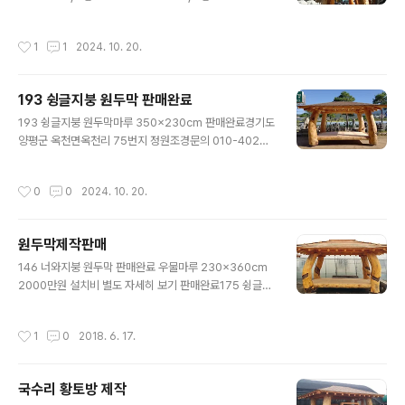
60cm경기도 양평군 옥천면옥천리 75번지 정원조경 문
의 010-4025-2435
작성시간
1
1
2024. 10. 20.
193 슁글지붕 원두막 판매완료
글 내용
193 슁글지붕 원두막마루 350x230cm 판매완료경기도
양평군 옥천면옥천리 75번지 정원조경문의 010-4025-
2435https://www.youtube.com/watch?v=L0w36
IeGZ2s
작성시간
0
0
2024. 10. 20.
원두막제작판매
글 내용
146 너와지붕 원두막 판매완료 우물마루 230x360cm
2000만원 설치비 별도 자세히 보기 판매완료175 슁글지
붕 원두막 우물마루 205x320cm 650만원 판매완료 자
세히보기 판매완료 174 슁글지붕 원두막 마루221x328c
작성시간
1
0
2018. 6. 17.
m 800만원 설치비 별도 자세히 보기 판매완료 175 슁글
지붕 원두막 우물마루 205x320cm 650만원 설치비 별
도 자세히 보기 판매완료176 슁글지붕 원두막 우물마루 2
국수리 황토방 제작
04x300cm 500만원 설치비 별도 자세히 보기 판매완료
글 내용