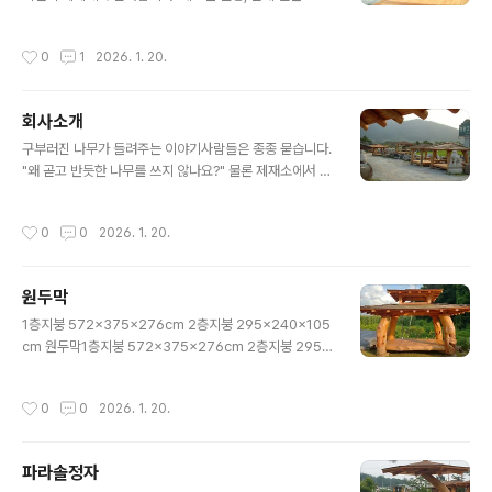
규격화된 아파트까지. 하지만 가만히 눈을 돌려 숲을 보면,
그곳에 직선은 없습니다. 바람에 흔들리며 자라난 나무는
작성시간
0
1
2026. 1. 20.
저마다의 곡선을 그리며 휘어져 있고, 땅에 박힌 바위는 투
박하지만 묵직하게 그 자리를 지킵니다.양평 원두막은 그
'자연의 곡선'을 당신의 삶 곁으로 데려오려 합니다. 우리가
회사소개
짓는 것은 단순한 나무 구조물이 아닙니다. 팍팍한 일상에
글 내용
지친 당신이 잠시 신발을 벗고 올라앉아, 불어오는 바람의
구부러진 나무가 들려주는 이야기사람들은 종종 묻습니다.
결을 느낄 수 있는 '여백'입니다.이곳의 정자와 원두막은 도
"왜 곧고 반듯한 나무를 쓰지 않나요?" 물론 제재소에서 기
면 위에서 자를 대고 그은 선이 아닙니다. 비바람을 견디며
계로 깎아낸 매끈한 목재를 쓰면 일은 쉽습니다. 하지만 우
단단해진 소나무의 휘어짐을 그대로 살리고, 자연석의 울
리는 조금 미련해 보일지라도, 산에서 비바람을 맞으며 제
작성시간
0
0
2026. 1. 20.
퉁불퉁한 표면을 어루..
멋대로 자라난 소나무를 고집합니다.가장 좋은 건축가는
'자연'이라는 믿음 때문입니다. 인위적으로 깎아낸 직선은
시간이 지나면 초라해지지만, 세월을 견디며 휘어진 나무
원두막
의 곡선은 시간이 지날수록 깊은 멋을 냅니다. 우리는 나무
글 내용
가 품고 있는 그 시간을 존중합니다. 껍질을 벗겨내고 결을
1층지붕 572x375x276cm 2층지붕 295x240x105
다듬을 때도 나무가 본래 가지고 있던 표정을 지우지 않으
cm 원두막1층지붕 572x375x276cm 2층지붕 295x
려 노력합니다.보이지 않는 곳에는 장인의 고집을 숨겨두
240x105cm 원두막1층지붕 572x375x276cm 2층
었습니다. 겉모습은 자연스럽고 유려해 보이지만, 나무와
지붕 295x240x105cm 원두막1층지붕 572x375x2
작성시간
0
0
2026. 1. 20.
나무가 만나는 곳, 나무와 돌이 만나는 ..
76cm 2층지붕 295x240x105cm 원두막1층지붕 57
2x375x276cm 2층지붕 295x240x105cm 원두막1
90 슁글지붕 원두막 마루 369x221cm 190 슁글지붕
파라솔정자
원두막 마루 369x221cm 190 슁글지붕 원두막 마루 3
글 내용