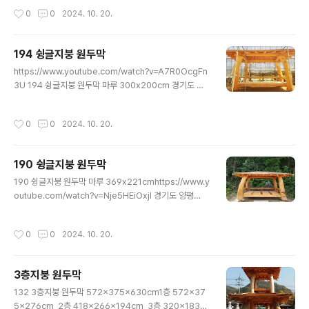
지 정원조경 문의 010-4025-2435
작성시간
0
0
2024. 10. 20.
194 슁글지붕 원두막
글 내용
https://www.youtube.com/watch?v=A7R0OcgFn
3U 194 슁글지붕 원두막 마루 300x200cm 경기도 양
평군 옥천면옥천리 75번지 정원조경 문의 010-4025-2
435
작성시간
0
0
2024. 10. 20.
190 슁글지붕 원두막
글 내용
190 슁글지붕 원두막 마루 369x221cmhttps://www.y
outube.com/watch?v=Nje5HEiOxjI 경기도 양평
군 옥천면옥천리 75번지 정원조경 문의 010-4025-24
35
작성시간
0
0
2024. 10. 20.
3층지붕 원두막
글 내용
132 3층지붕 원두막 572x375x630cm1층 572x37
5x276cm, 2층 418x266x194cm, 3층 320x183x1