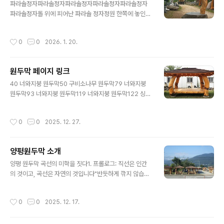
69x221cm 3층 원두막 572x375x630cm 숲을 옮겨
파라솔정자파라솔정자파라솔정자파라솔정자파라솔정자
온 나의 작은 별장한여름 뙤약볕이 내리쬐는 날에도, 원두
파라솔정자돌 위에 피어난 파라솔 정자정원 한쪽에 놓인
막 마루에 오르면 신기하게 시원한 바람이 돕니다. 사방이
커다란 바위, 그리고 그 틈을 비집고 자라난 듯 춤추며 뻗어
트여있어 바람의 길을 막지 않고, 나무가 내뿜..
올라간 소나무 한 그루. '파라솔 정자'를 처음 본 분들은 이
작성시간
0
0
2026. 1. 20.
것이 사람이 만든 것인지, 자연이 빚은 것인지 묻곤 합니다.
우리는 가장 무거운 것과 가장 자유로운 것을 하나로 묶었
습니다. 바닥을 지탱하는 것은 묵직한 자연석입니다. 억겁
원두막 페이지 링크
의 시간을 견딘 돌은 그 자체로 든든한 뿌리이자, 때로는 걸
글 내용
터앉아 쉴 수 있는 의자가 됩니다. 그 위로 뻗은 기둥은 획
40 너와지붕 원두막50 구비소나무 원두막79 너와지붕
일화된 직선이 아닌, 춤을 추듯 유려하게 휘어진 통나무입
원두막93 너와지붕 원두막119 너와지붕 원두막122 싱글
니다.이 아름다운 균형 뒤에는 치열한 기술이 숨어 있습니
지붕 원두막127 파라솔 정자137 너와지붕 원두막원두막
다. 돌을 깊게 파내고 기둥을 심은 뒤, 그 속을 강철로 돌과
가격원목좌탁양평 원두막
작성시간
0
0
2025. 12. 27.
소나무 기둥을 연결해서 태풍이 ..
양평원두막 소개
글 내용
양평 원두막 곡선의 미학을 짓다1. 프롤로그: 직선은 인간
의 것이고, 곡선은 자연의 것입니다"반듯하게 깎지 않습니
다. 나무가 살아온 시간을 그대로 세웁니다."우리는 숲에서
가장 곧은 나무를 찾지 않습니다. 오히려 비바람을 견디며
작성시간
0
0
2025. 12. 17.
휘어지고, 햇살을 쫒아 구부러진 나무에서 예술적 영감을
얻습니다.기계로 재단한 차가운 직선의 기둥이 아닌, 울퉁
불퉁한 옹이와 휘어진 굴곡이 그대로 살아있는 기둥. 그것