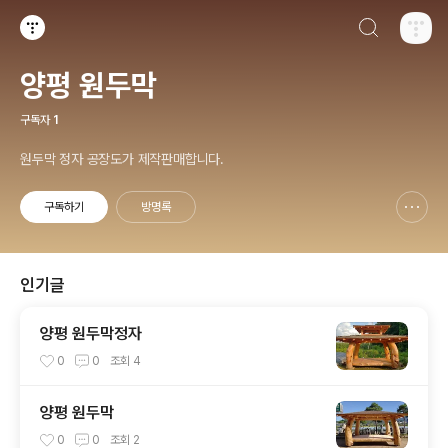
검색하기
티스토리
양평 원두막
구독자
1
원두막 정자 공장도가 제작판매합니다.
구독하기
방명록
신고하기 레이어
열기
인기글
양평 원두막정자
0
0
조회
4
양평 원두막
0
0
조회
2