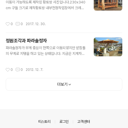
171 슁글지붕 원두막 우물마루 200x300cm 500만원
이동이 가능하도록 제작된 황토방 사진입니다.230x340
설치비 별도 자세히 보기 판매완료 판매완료99 너와지붕
cm 구들 크기로 제작황토방 내부천정작업장에서 크레인
춘양목 송진기둥 원두막 마루 220x350cm 1100만원설
으로 상차구들 기초 작업 후 황토방 안착허튼구들 놓기구
치비 별도 자세히 보기 판매완료 89 작품파라솔정자 지붕
들 기초 작업 후 이동식 황토방 안착구들 230x340cm구
작성시간
0
0
2017. 12. 30.
규격 ..
들 230x340cm고래작업아궁이구들 230x340cm구
들 230x340cm구들 230x340cm허튼구들작업허튼
구들작업허튼구들작업과 굴둑작업현무암 구들장 놓기현무
정원조각과 파라솔정자
암 구들장 놓기벽체와 문짝 달기와 마무리 작업황토방시공
글 내용
전문 양평 정원조경 wondumak.kr황토방시공전문 양평
파라솔정자가 무게 중심이 한쪽으로 이동되었지만 받침돌
정원조경 wondumak.kr황토방시공전문 양평 정원조경
의 무게로 지탱을 하고 있는 상태입니다. 지금은 지게차로
wondumak.kr황토방시공전문 양평 정원조경 wondum
이동이 용이 하도록 각목위에 설치 되어 있지만 15cm 정
ak.kr황토방시공전문 양평 정원조경 wondumak.kr황토
도 땅속에 묻어서 설치하면 안정적인 모습이 될것입니다.
작성시간
0
0
2012. 12. 7.
방시공전문 양평 정원조경 wondumak...
방향은 서가래 끝을 잡고 돌리면 받침석 축에서 돌아 가도
록 설계되어 있읍니다. 돌과 소나무 기둥 사이에는지름 40
mm 통쇠로 길이 600mm 길이로 연결되어 있읍니다. 받
더보기
침석 그대로 탁자로 사용할 수 있고 또한 지붕을 돌려서 별
도로 탁자와 의자를 설치해서 사용할 수 있는 파라솔 정자
입니다. 실용성을 제외하고라도 하나의 조형물로서 멋과
풍광을 즐길 수있읍니다. 총높이 250cm 지붕 310x310
cm 이 파라솔 정자는 조각가가 직접 제작한 작품입니다.
경기도 양평군 옥천면 옥천리 75번지..
의안내
티스토리
로그인
고객센터