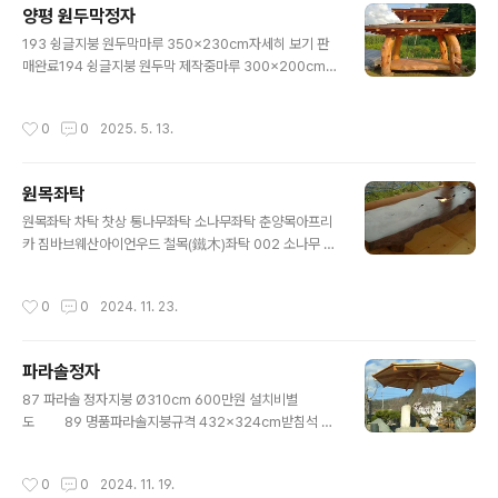
양평 원두막정자
은 단순한 목재가 아니라, 땅에 뿌리내리고 서 있던 '나무의
글 내용
영혼'을 건축 안으로 들이는 과정입니다.2. 작품 세계 (Th
193 슁글지붕 원두막마루 350x230cm자세히 보기 판
e Artistic Themes)① 파격(破格)의 미학 : 휘어진 기
매완료194 슁글지붕 원두막 제작중마루 300x200cm자
둥, 그 자유로움우리의 원두막과 정자는 도면 위의 자(Rul
세히 보기190 슁글지붕 원두막마루 369x221cm자세히
er)로 그려낼 수 없습니다. 제멋대로 휜 듯한 기둥은 사실,
보기2층지붕 원두막 572x375x630cm1층 572x375
작성시간
0
0
2025. 5. 13.
가장 ..
x276cm, 2층지붕 295x240x105cm자세히 보기132
3층지붕 원두막 572x375x630cm 보수중자세히 보기
원두막가격양평 원두막정자 공장도가격 제작판매 설치사
원목좌탁
업자번호 132-20-52045 통신판매번호 제2017-경기
글 내용
양평-0073호 경기도 양평군 옥천면 옥천리 75문의 010
원목좌탁 차탁 찻상 통나무좌탁 소나무좌탁 춘양목아프리
40252435
카 짐바브웨산아이언우드 철목(鐵木)좌탁 002 소나무 통
나무좌탁길이 200cm, 너비 50~65cm,높이 22cm 00
3 소나무 통나무좌탁길이 223cm, 너비 47~66cm,높이
작성시간
0
0
2024. 11. 23.
23cm 004 소나무 통나무좌탁길이 232cm, 너비 49~
62cm,높이 21cm 006 소나무 통나무좌탁길이 231cm,
너비 48~57cm,높이 24cm 007 소나무 통나무좌탁길
파라솔정자
이 224cm, 너비 48~65cm,높이 27cm 008 소나무 통
글 내용
나무좌탁 길이 202cm너비 66cm, 높이 23cm 009 소
87 파라솔 정자지붕 Ø310cm 600만원 설치비별
나무 통나무좌탁 길이 204cm너비 78~57cm, 높이 33
도 89 명품파라솔지붕규격 432x324cm받침석 장
cm 010 소나무 통나무좌탁 길이 204cm너비 78~57c
263x폭110x고45cm1200만원 설치비별도 127 파
m, 높이 30cm 원목좌탁은 다리를 별..
라솔 정자팔각지붕 Ø300cm800만원 설치비별도동영상
작성시간
0
0
2024. 11. 19.
보기 128 파라솔 정자팔각지붕 Ø300cm600만원 설치