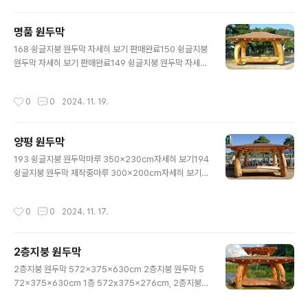
비별도경기도 양평군 옥천면옥천리 75번지 정원조경010
-4025-2435
명품 원두막
글 내용
168 슁글지붕 원두막 자세히 보기 판매완료150 슁글지붕
원두막 자세히 보기 판매완료149 슁글지붕 원두막 자세히
보기 판매완료146 너와지붕 원두막 자세히 보기 판매완료
144 너와지붕 원두막 자세히 보기 판매완료137 너와지붕
작성시간
0
0
2024. 11. 19.
원두막 자세히 보기 판매완료127 파라솔정자 자세히 보기
판매완료122 싱글지붕 원두막 자세히 보기 판매완료119
너와지붕 원두막 자세히 보기 판매완료99 너와지붕 원두
양평 원두막
막 1100만원 자세히 보기 판매완료93 너와지붕 원두막
글 내용
자세히 보기 판매완료89 명품 파라솔정자 지붕규격 432
193 슁글지붕 원두막마루 350x230cm자세히 보기194
x324cm,보령오석 받침석 장263x폭110x고45cm자세
슁글지붕 원두막 제작중마루 300x200cm자세히 보기1
히 보기 1200만원 판매완료79 너와지붕 원두막 자세히
90 슁글지붕 원두막마루 369x221cm자세히 보기2층지
보기 판매완료50 구비소나무 원두막 자세히 보기 판매완
붕 원두막 572x375x630cm1층 572x375x276cm,
작성시간
0
0
2024. 11. 17.
료 40 너와지붕 원두막 자세..
2층지붕 295x240x105cm자세히 보기132 3층지붕
원두막 572x375x630cm 보수중자세히 보기경기도 양
평군 옥천면 옥천리 75 문의 01040252435 Copyrig
2층지붕 원두막
ht ⓒ 2007 garden landscape Co, Ltd. All rights r
글 내용
eserved.
2층지붕 원두막 572x375x630cm 2층지붕 원두막 5
72x375x630cm 1층 572x375x276cm, 2층지붕 2
95x240x105cm 경기도 양평군 옥천면옥천리 75번