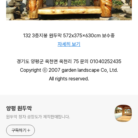
132 3층지붕 원두막 572x375x630cm 보수중
자세히 보기
경기도 양평군 옥천면 옥천리 75 문의 01040252435
Copyright ⓒ 2007 garden landscape Co, Ltd.
All rights reserved.
로그 정보
양평 원두막
원두막 정자 공장도가 제작판매합니다.
구독하기