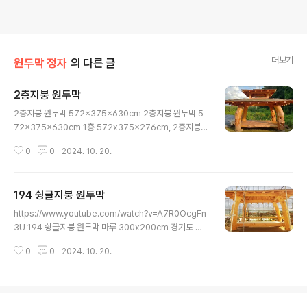
더보기
원두막 정자
의 다른 글
2층지붕 원두막
글 내용
2층지붕 원두막 572x375x630cm 2층지붕 원두막 5
72x375x630cm 1층 572x375x276cm, 2층지붕 2
95x240x105cm 경기도 양평군 옥천면옥천리 75번
0
0
2024. 10. 20.
지 정원조경 문의 010-4025-2435
194 슁글지붕 원두막
글 내용
https://www.youtube.com/watch?v=A7R0OcgFn
3U 194 슁글지붕 원두막 마루 300x200cm 경기도 양
평군 옥천면옥천리 75번지 정원조경 문의 010-4025-2
0
0
2024. 10. 20.
435