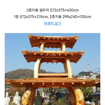
2층지붕 원두막 572x375x630cm
1층 572x375x276cm, 2층지붕 295x240x105cm
자세히 보기