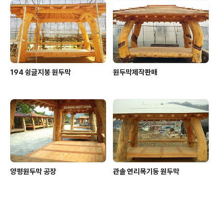
194 슁글지붕 원두막
원두막제작판매
양평원두막 공장
관솔 연리목기둥 원두막