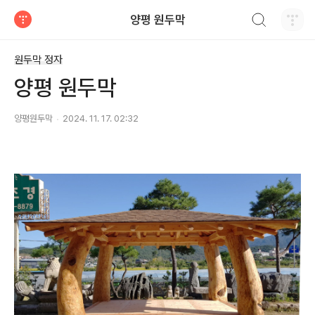
검색하기
양평 원두막
티스토리
원두막 정자
양평 원두막
양평원두막
2024. 11. 17. 02:32