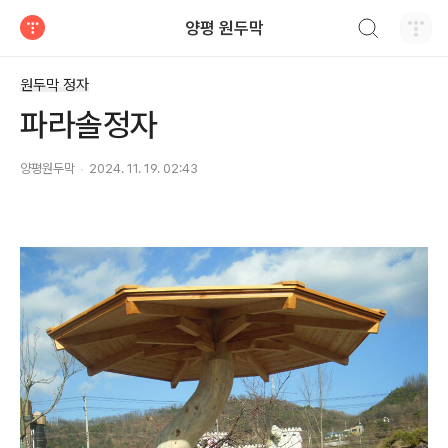
검색하기
양평 원두막
티스토리
원두막 정자
파라솔정자
양평원두막
2024. 11. 19. 02:43